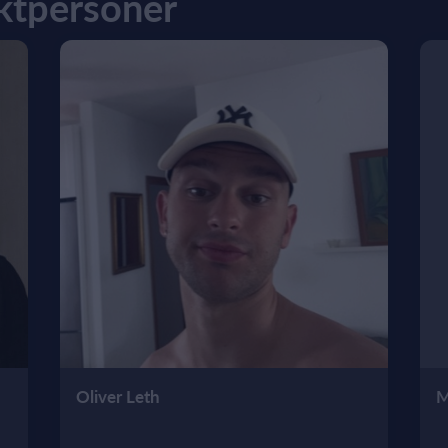
ktpersoner
Oliver Leth
M