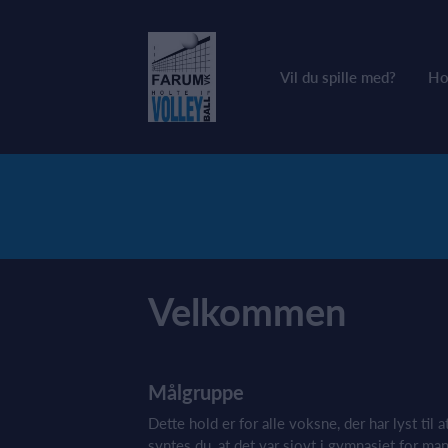
Vil du spille med?
Ho
Velkommen
Målgruppe
Dette hold er for alle voksne, der har lyst til 
syntes du, at det var sjovt i gymnasiet for ma