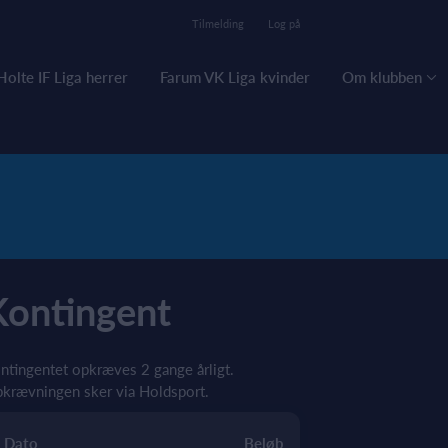
Tilmelding
Log på
Holte IF Liga herrer
Farum VK Liga kvinder
Om klubben
Kontingent
ntingentet opkræves 2 gange årligt.
krævningen sker via Holdsport.
Dato
Beløb