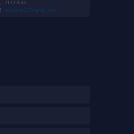
21493036
maxsauer007@gmail.com