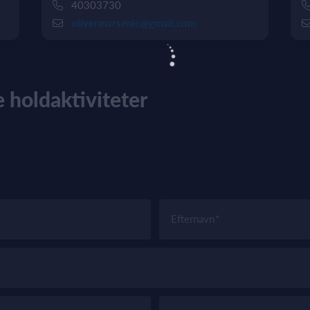
40303730
olivermarsenic@gmail.com
 holdaktiviteter
Efternavn