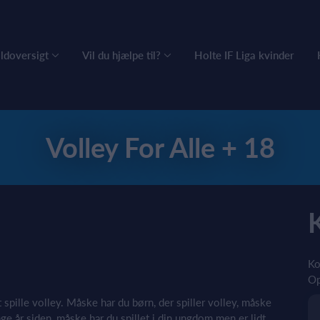
ldoversigt
Vil du hjælpe til?
Holte IF Liga kvinder
Volley For Alle + 18
Ko
Op
at spille volley. Måske har du børn, der spiller volley, måske
nge år siden, måske har du spillet i din ungdom men er lidt