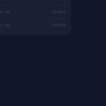
25. jan
520,00 kr.
5. sep
520,00 kr.