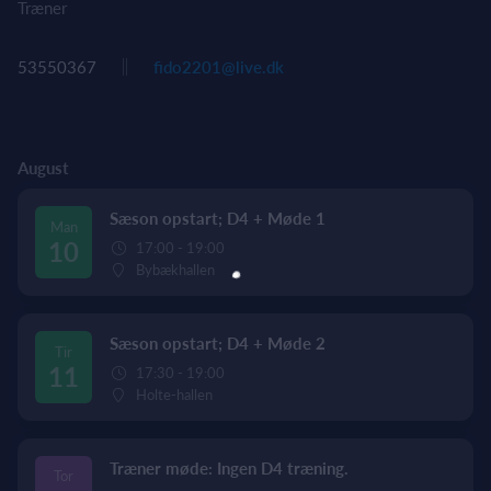
Træner
53550367
fido2201@live.dk
August
Sæson opstart; D4 + Møde 1
Man
10
17:00 - 19:00
Bybækhallen
Sæson opstart; D4 + Møde 2
Tir
11
17:30 - 19:00
Holte-hallen
Træner møde: Ingen D4 træning.
Tor