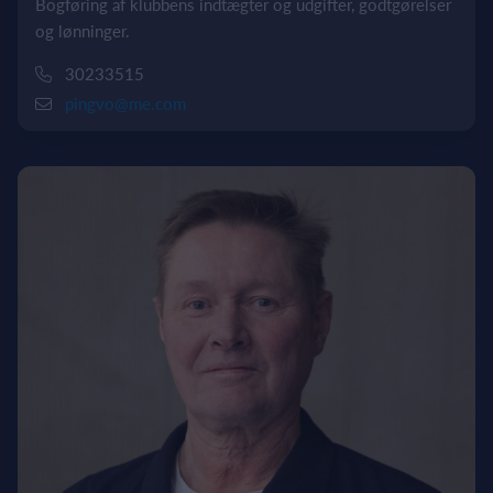
Bogføring af klubbens indtægter og udgifter, godtgørelser
og lønninger.
30233515
pingvo@me.com