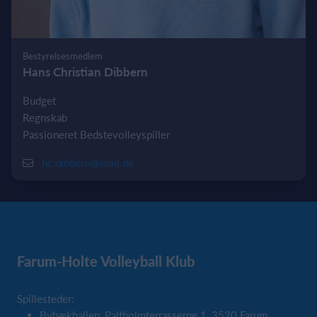
Bestyrelsesmedlem
Hans Christian Dibbern
Budget
Regnskab
Passioneret Bedstevolleyspiller
hc.dibbern@mail.dk
Farum-Holte Volleyball Klub
Spillesteder:
Bybækhallen, Paltholmterrasserne 1, 3520 Farum